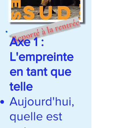
Reporté à la rentrée
Axe 1 :
L'empreinte
en tant que
telle
Aujourd'hui,
quelle est