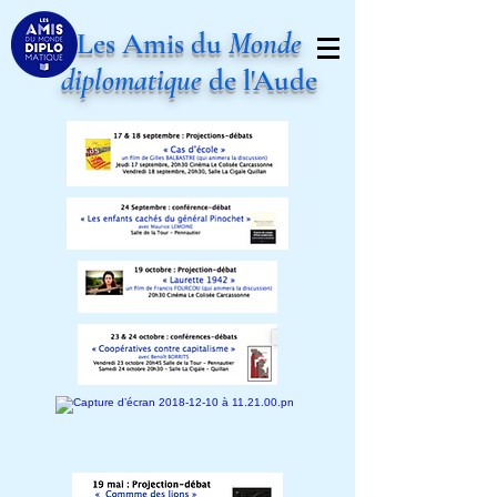
Les Amis du
Monde
diplomatique
de l'Aude