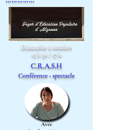
Dimanche 11 octobre
15 h 30 / 17 h
C.R.A.S.H
Conférence - spectacle
Avec