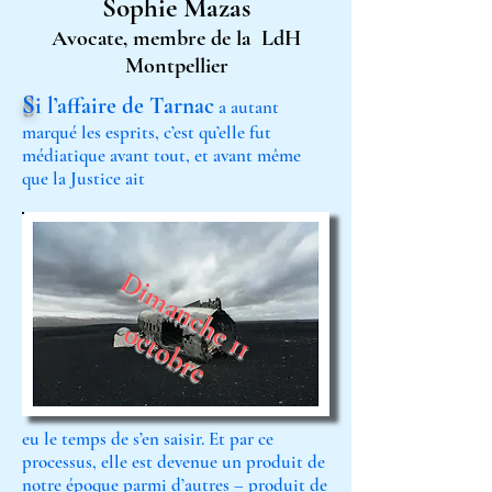
Sophie Mazas
Avocate,
membre de la LdH
Montpellier
S
i l’affaire de Tarnac
a autant
marqué les esprits, c’est qu’elle fut
médiatique avant tout, et avant même
que la Justice ait
D
i
m
a
n
c
h
1
1
c
t
o
b
r
e
o
e
eu le temps de s’en saisir. Et par ce
processus, elle est devenue un produit de
notre époque parmi d’autres – produit de