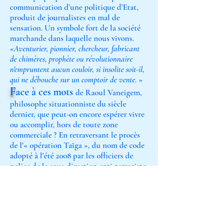
communication d’une politique d’Etat,
produit de journalistes en mal de
sensation. Un symbole fort de la société
marchande dans laquelle nous vivons.
«
Aventurier, pionnier, chercheur, fabricant
de chimères, prophète ou révolutionnaire
n'empruntent aucun couloir, si insolite soit-il,
qui ne débouche sur un comptoir de vente.
»
F
ace à ces mots
de Raoul Vaneigem,
philosophe situationniste du siècle
dernier, que peut-on encore espérer vivre
ou accomplir, hors de toute zone
commerciale ? En retraversant le procès
de l'« opération Taïga », du nom de code
adopté à l'été 2008 par les officiers de
police de la sous-direction anti-terroriste,
nous tenterons, dans la mesure du
possible, mais par tous moyens, de porter
la contradiction à ces propos.
Texte tiré du site de
la compagnie Hors