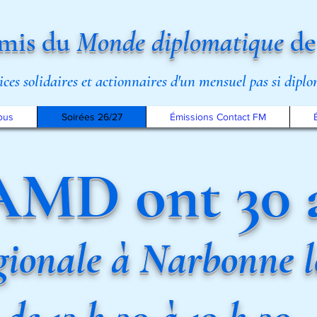
mis du
Monde diplomatique
de
rices solidaires et actionnaires d'un mensuel pas si dipl
ous
Soirées 26/27
Émissions Contact FM
AMD ont 30 a
gionale à Narbonne l