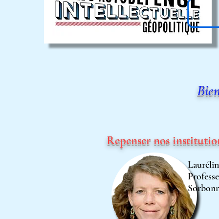
Bien
Repenser nos instituti
Laurél
Professe
Sorbon