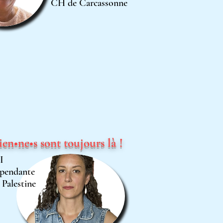
CH de Carcassonne
ien•ne•s sont toujours là !
I
pendante
 Palestine