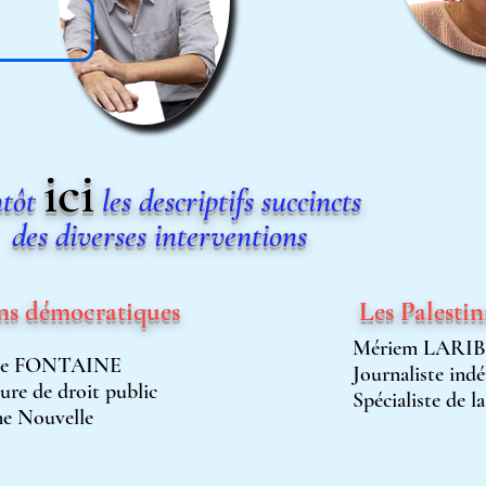
i
ci
tôt
les descriptifs succincts
des
diverses
interventions
ons
démocratiques
Les Palestin
Mériem LARIB
ine FONTAINE
Journaliste
indé
ure de droit public
Spécialiste
de la
ne
Nouvelle