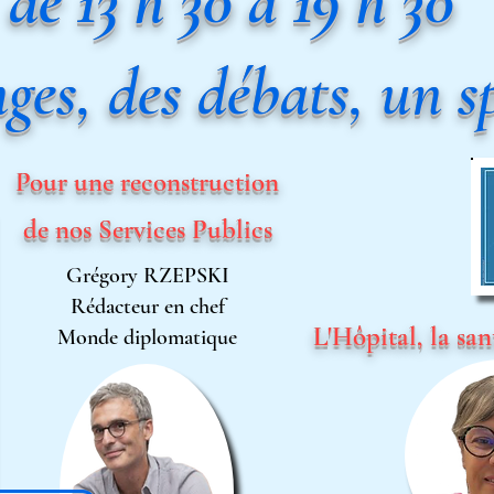
de 13 h 30 à 19 h 30
ges, des débats, un sp
Pour une reconstruction
de nos Services Publics
Grégory RZEPSKI
Rédacteur en chef
L'Hôpital, la
san
Monde diplomatique