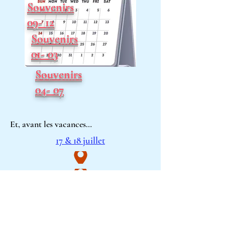
Souvenirs
09- 12
Souvenirs
01- 03
Souvenirs
04- 07
Et, avant les vacances…
17 & 18 juillet