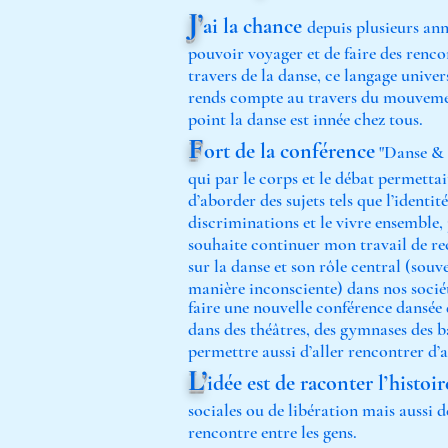
J’
ai la chance
depuis plusieurs ann
pouvoir voyager et de faire des renco
travers de la danse, ce langage univer
rends compte au travers du mouveme
point la danse est innée chez tous.
F
ort de la conférence
"Danse & 
qui par le corps et le débat permettai
d’aborder des sujets tels que l’identité
discriminations et le vivre ensemble, 
souhaite continuer mon travail de r
sur la danse et son rôle central (souv
manière inconsciente) dans nos sociét
faire une nouvelle conférence dansée 
dans des théâtres, des gymnases des ba
permettre aussi d’aller rencontrer d’a
L’
idée est de raconter l’histoir
sociales ou de libération mais aussi 
rencontre entre les gens.