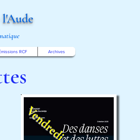
 l'Aude
omatique
Émissions RCF
Archives
ttes