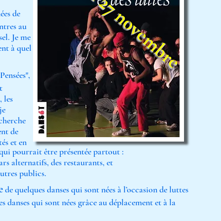
Vendredi 27 novembre
ées de
ntres au
sel. Je me
nt à quel
Pensées",
t
, les
je
echerche
ent de
és et en
qui pourrait être présentée partout :
rs alternatifs, des restaurants, et
utres publics.
e
de quelques danses qui sont nées à l’occasion de luttes
des danses qui sont nées grâce au déplacement et à la