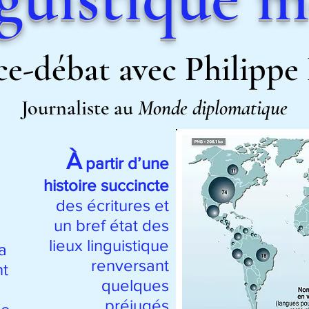
e-débat avec Philipp
Journaliste au
Monde diplomatique
À
partir d’une
histoire succincte
des écritures et
un bref état des
lieux linguistique
la
renversant
nt
quelques
préjugés