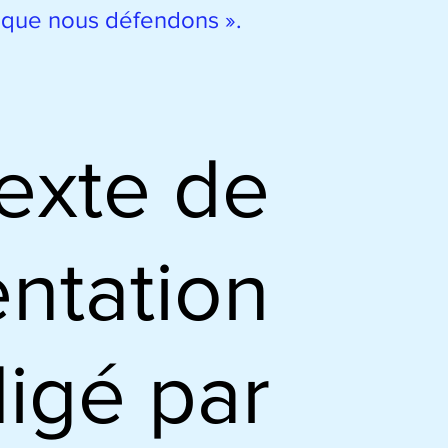
que nous défendons ».
exte de
ntation
digé par