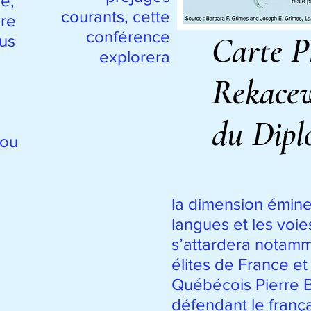
e,
courants, cette
ère
conférence
Carte P
lus
explorera
Rekace
du Dipl
 ou
la dimension émin
langues et les voies
s’attardera notamm
élites de France et
Québécois Pierre 
défendant le frança