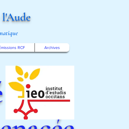
 l'Aude
omatique
Émissions RCF
Archives
é
menacée