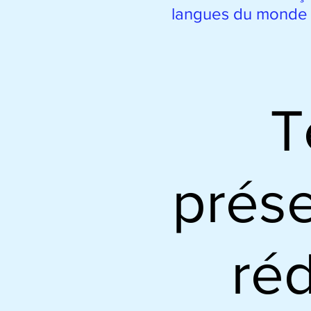
langues du monde 
T
prése
ré