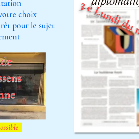
3 è Lundi du 
tation
est votre choix
rêt pour le sujet
ment
ade
ssens
nne
possible