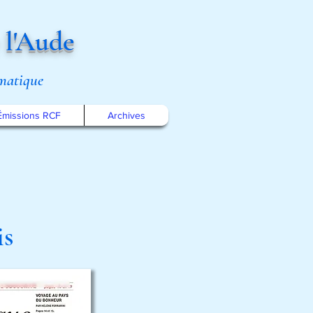
 l'Aude
omatique
Émissions RCF
Archives
is