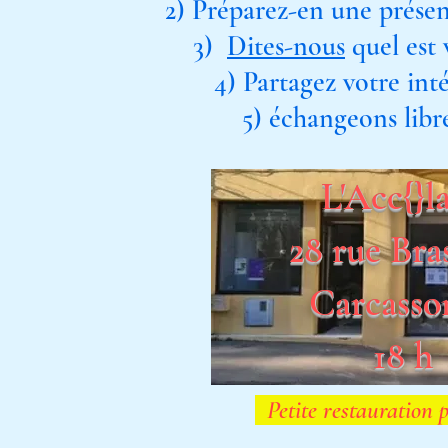
2) Préparez-en une présen
3)
Dites-nous
quel 
4)
Partagez
votre inté
5) échangeons libre
L'Acc{}l
28 rue Bra
Carcasso
18 h
Petite restauration 