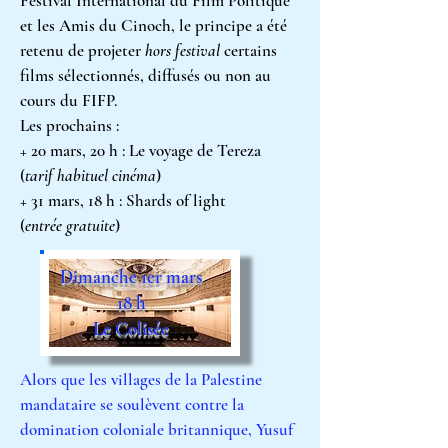
Festival International du Film Politique
et les Amis du Cinoch, le principe a été
retenu de projeter
hors festival
certains
films sélectionnés, diffusés ou non au
cours du FIFP.
Les prochains :
+ 20 mars, 20 h : Le voyage de
Tereza
(
tarif habituel cinéma
)
+ 31 mars, 18 h : Shards of light
(
entrée
gratuite
)
Dimanche 1er mars
18 h
Le Colisée
Alors que les villages de la Palestine
mandataire se soulèvent contre la
domination coloniale britannique, Yusuf