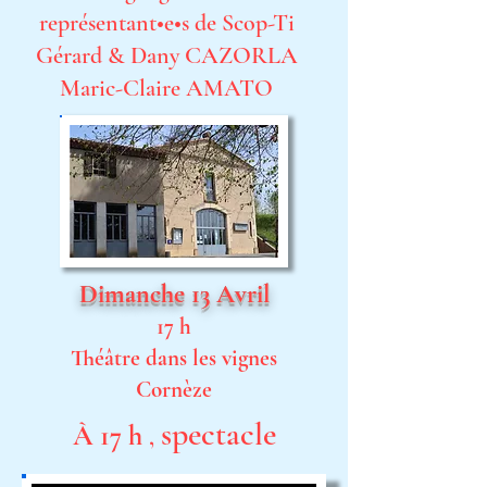
représentant•e•s de Scop-Ti
Gérard & Dany CAZORLA
Maric-Claire AMATO
Dimanche 13 Avril
17 h
Théâtre dans les vignes
Cornèze
spectacle
À 17 h
,