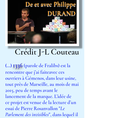
De et avec Philippe
DURAND
Crédit J-L Couteau
1336
(…)
(parole de Fralibs) est la
rencontre que j’ai faite
avec ces
ouvriers à Gémenos, dans leur usine,
tout
près de Marseille, au mois de mai
2015, peu de
temps avant le
lancement de la marque. L’idée de
ce
projet est venue de la lecture d’un
essai de Pierre
Rosanvallon "
Le
Parlement des invisibles
", dans lequel
il