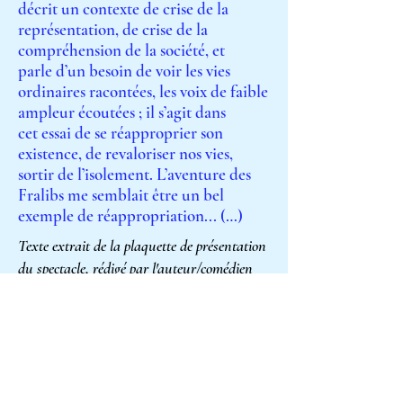
décrit un contexte de crise de la
représentation,
de crise de la
compréhension de la société, et
parle
d’un besoin de voir les vies
ordinaires racontées, les
voix de faible
ampleur écoutées ; il s’agit dans
cet
essai de se réapproprier son
existence, de
revaloriser nos vies,
sortir de l’isolement. L’aventure
des
Fralibs me semblait être un bel
exemple de réappropriation... (…)
Texte extrait de la plaquette de présentation
du spectacle, rédigé par l'auteur/comédien
(…) Ce récit prend appui sur leur
rapport au travail,
si important, pour
ensuite raconter la lutte, les
actions,
les occupations d’usine, les
tribunaux,
les manœuvres employées
par Unilever qui
dispose de moyens