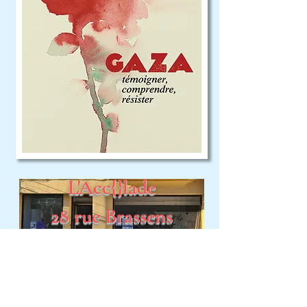
L'Acc{}lade
28 rue Brassens
Carcassonne
18 h
Petite restauration possible