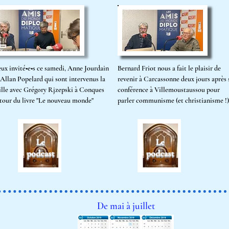
ux invité•e•s ce samedi, Anne Jourdain
Bernard Friot nous a fait le plaisir de
 Allan Popelard qui sont intervenus la
revenir à Carcassonne deux jours après 
ille avec Grégory Rjzepski à Conques
conférence à Villemoustaussou pour
tour du livre "Le nouveau monde"
parler communisme (et christianisme !)
De mai
à juillet