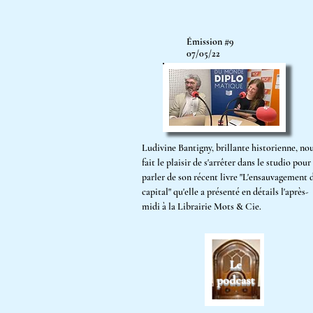
Émission #9
07/05/22
Ludivine Bantigny, brillante historienne, no
fait le plaisir de s'arrêter dans le studio pour
parler de son récent livre "L'ensauvagement 
capital" qu'elle a présenté en détails l'après-
midi à la Librairie Mots & Cie.