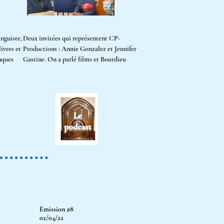
inguiste,
Deux
invitées qui représentent CP-
livres et
Productions : Annie Gonzalez et Jennifer
nques
Gastine. On a parlé films et Bourdieu
Émission #8
02/04/22