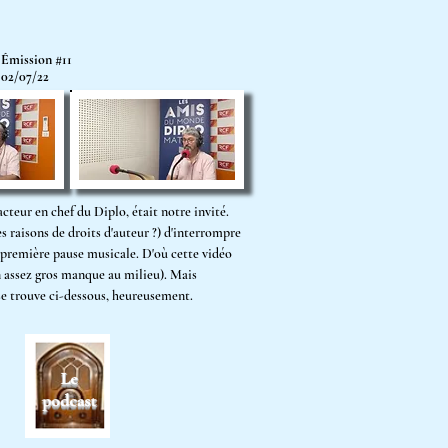
Émission #11
02/07/22
acteur en chef du Diplo, était notre invité.
s raisons de droits d'auteur ?) d'interrompre
a première pause musicale. D'où cette vidéo
n assez gros manque au milieu). Mais
 se trouve ci-dessous, heureusement.