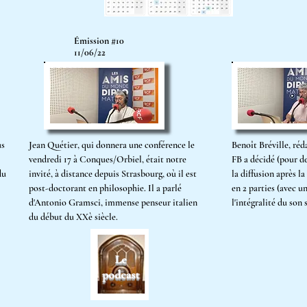
Émission #10
11/06/22
us
Jean Quétier, qui donnera une conférence le
Benoît Bréville, réd
vendredi 17 à Conques/Orbiel, était notre
FB a décidé (pour de
du
invité, à distance depuis Strasbourg, où il est
la diffusion après l
post-doctorant en philosophie. Il a parlé
en 2 parties (avec u
d'Antonio Gramsci, immense penseur italien
l'intégralité du son
du début du
XXè siècle.