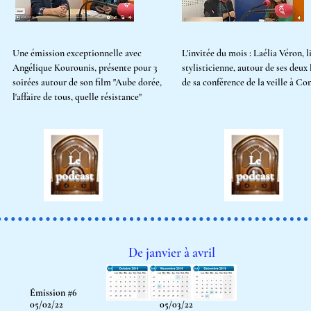
Une émission exceptionnelle avec
L'invitée du mois : Laélia Véron, l
Angélique Kourounis, présente pour 3
stylisticienne, autour de ses deux 
soirées autour de son film "Aube dorée,
de sa conférence de la veille à Co
l'affaire de tous, quelle résistance"
De janvier
à avril
Émission #6
Émission #7
05/02/22
05/03/22