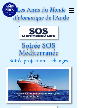
Les Amis du
Monde
diplomatique
de l'Aude
Soirée SOS
Méditerranée
Soirée projection - échanges