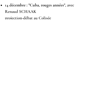
14 décembre : "Cuba, rouges années",
avec
Renaud SCHAAK
projection-débat au Colisée
(Carcassonne), 20h30
©
2025-2026
par les Amis du Monde
diplomatique de l'Aude. Créé avec Wix.com
Les Amis du
Monde diplomatique
de l'Aude
Contact : Contact(at)amisdiplo11.org
04 68 47 69 22
Suivre