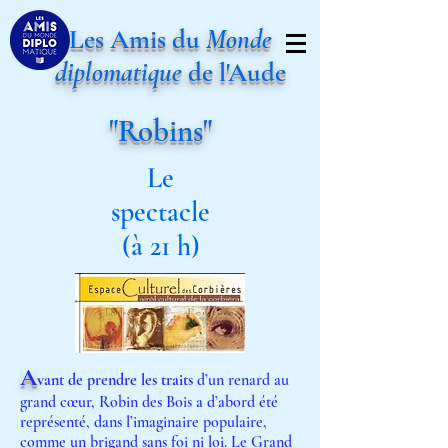
Les Amis du
Monde
diplomatique
de l'Aude
"Robins"
Le
spectacle
(à 21 h)
A
vant de prendre les traits
d’un renard au
grand cœur, Robin des Bois a d’abord été
représenté, dans l’imaginaire populaire,
comme un brigand sans foi ni loi. Le Grand