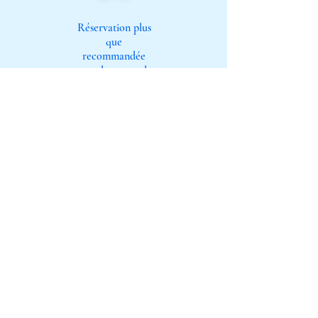
Réservation plus
que
recommandée
pour le spectacle
:
billetterie@ccrlc
m.fr
04 68 27 03 35
ou
06 33 24 49 59
Avec
Grégory RZEPSKI
Rédacteur
au Monde
diplomatique