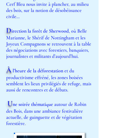
Cerf Bleu nous invite à plancher, au milieu
des bois, sur la notion de désobéissance
civile…
D
irection la forêt de Sherwood
, où Belle
Marianne, le Shérif de Nottingham et les
Joyeux Compagnon
s se retrouvent à la table
des négociations avec forestiers, banquiers,
journalistes et militants d’aujourd’hui.
À
l’heure de la déforestation
et du
productivisme effréné, les zones boisées
semblent les lieux privilégiés de refuge, mais
aussi de rencontres et de débats.
U
ne soirée thématique
autour de Robin
des Bois, dans une ambiance festivalière
actuelle, de guinguette et de végétation
forestière.