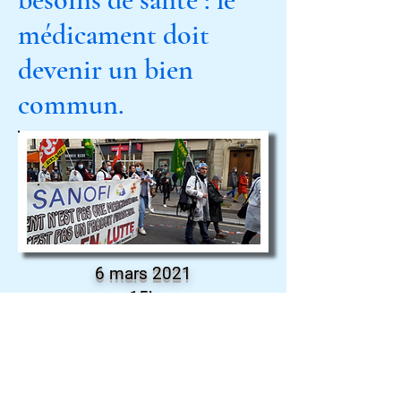
médicament doit
devenir un bien
commun.
6 mars 2021
15h
Zoom :
https://us02web.zoom.us/j/878
14744181