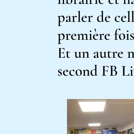
par
ler
de cel
première fois
Et un autre m
second FB Li