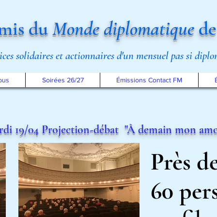
mis du
Monde diplomatique
de
rices solidaires et actionnaires d'un mensuel pas si dipl
ous
Soirées 26/27
Émissions Contact FM
di 19/04 Projection-débat "À demain mon
am
Près d
60
per