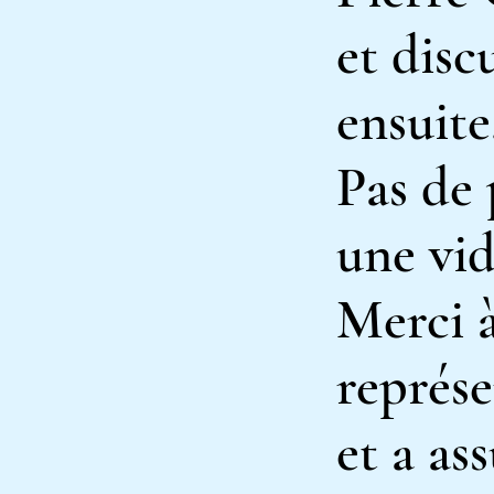
et disc
ensuite
Pas de 
une vi
Merci à
représ
et a
ass