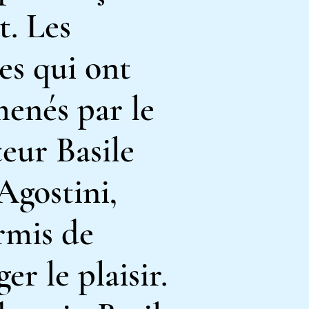
t. Les
es qui ont
menés par le
teur Basile
Agostini,
rmis de
er le plaisir.