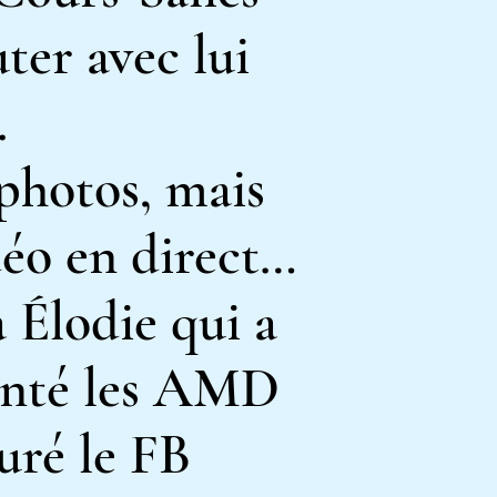
uter avec lui
.
photos, mais
déo en direct…
 Élodie qui a
enté les AMD
uré
le FB