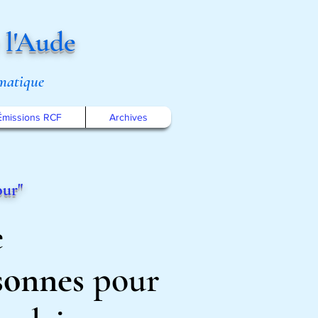
 l'Aude
omatique
Émissions RCF
Archives
our
"
e
sonnes
pour