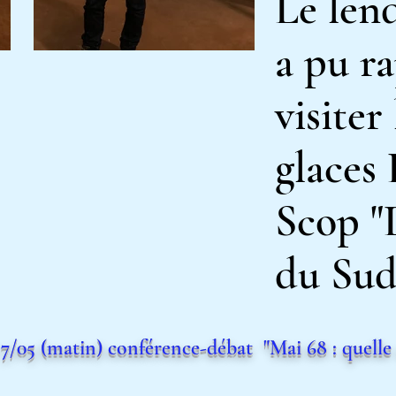
Le len
a pu r
visiter
glaces
Scop "
du Sud
7/05 (matin) conférence-débat "Mai 68 : quelle 