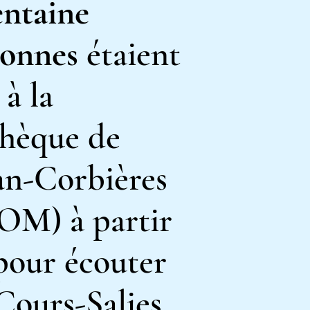
entaine
sonnes
étaient
 à la
hèque de
an-Corbières
M) à partir
pour écouter
Cours-Salies