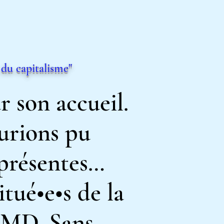
du capitalisme
"
r son accueil.
aurions pu
 présentes…
tué•e•s de la
 AMD. Sans