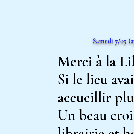
Samedi 7/05 (a
Merci à la
Li
Si le lieu av
accueillir pl
Un beau croi
librairie et 