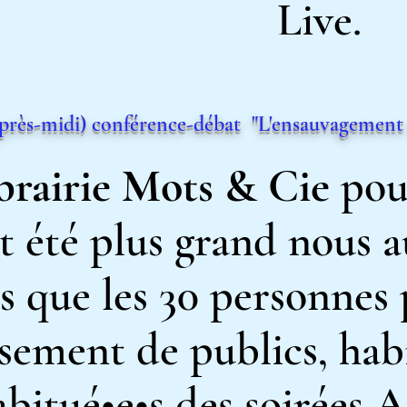
Live.
près-midi) conférence-débat "L'ensauvagement 
brairie
Mots & Cie
pou
ait été plus grand nous 
us que les 30 personnes
sement de publics, habi
habitué•e•s des soirées