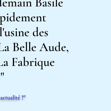
demain Basile
apidement
 l'usine des
 La Belle Aude,
La Fabrique
"
actualité ?
"