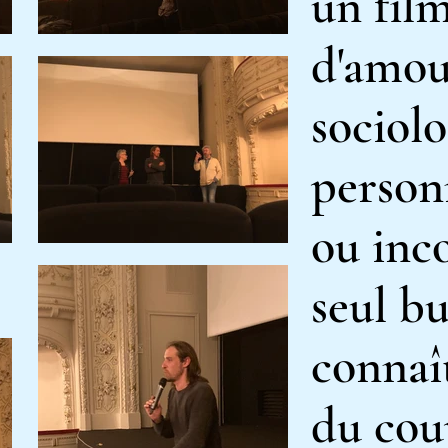
un film
d'amou
sociolo
person
ou inc
seul bu
connaît
du
cou