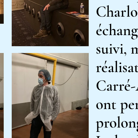
Charlo
échang
suivi, 
réalisa
Carré-
ont
pe
prolong