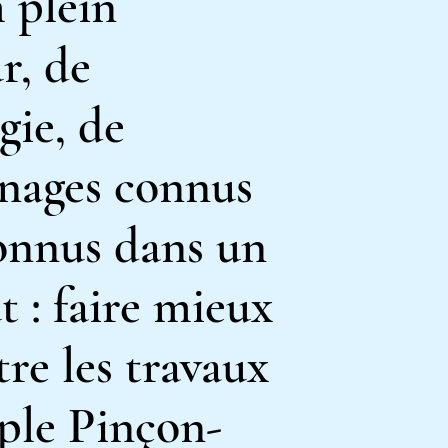
 plein
r, de
gie, de
nages connus
onnus dans un
t : faire mieux
re les travaux
ple
Pinçon-