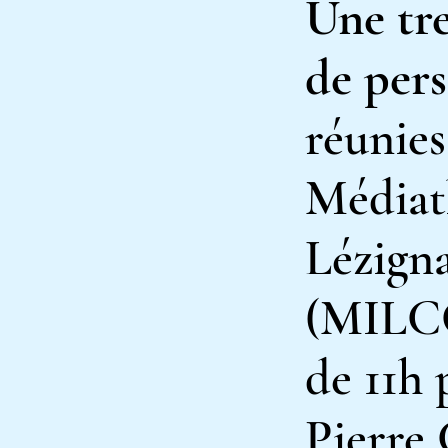
Une tr
de
per
réunies
Médiat
Lézign
(MILCO
de 11h 
Pierre 