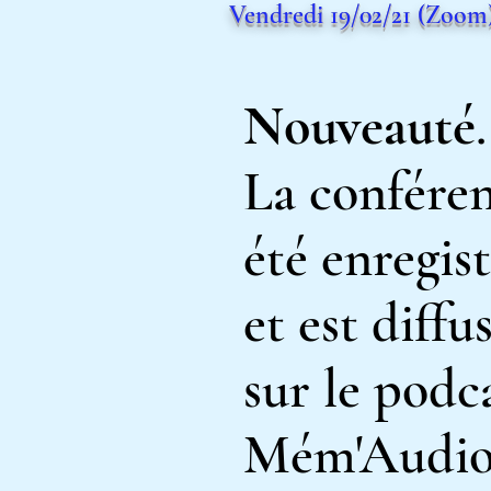
Vendredi 19/02/21 (Zoom
Nouveauté
La conféren
été enregis
et est diffu
sur le podc
Mém'Audi