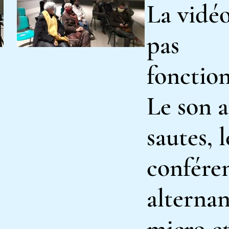
La vidéo
pas
fonction
Le son a
sautes, l
confére
alternan