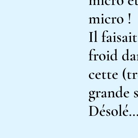
micro et
micro !
Il faisait
froid da
cette (tr
grande s
Désolé