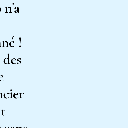
 n'a
né !
 des
e
ncier
t