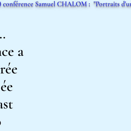
) conférence Samuel CHALOM : "Portraits d'une
…
ce a
trée
sée
ast
o