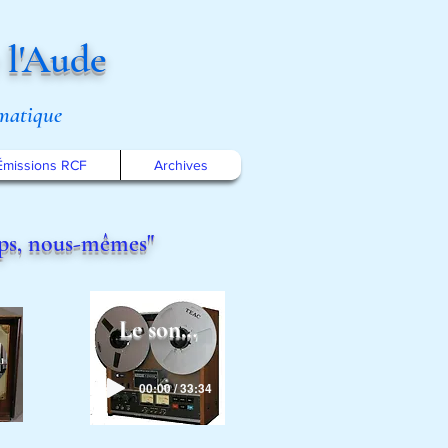
 l'Aude
omatique
Émissions RCF
Archives
rps, nous-mêmes"
Le son…
00:00 / 33:34