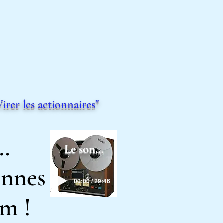
rer les actionnaires"
…
Le son…
onnes
00:00 / 29:46
m !