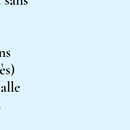
 sans
ns
ès)
alle
…