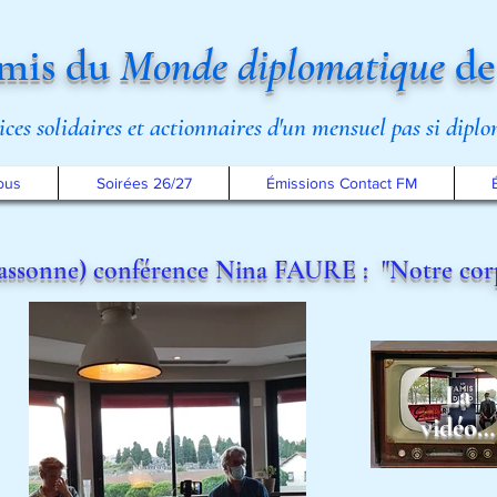
mis du
Monde diplomatique
de
rices solidaires et actionnaires d'un mensuel pas si dipl
ous
Soirées 26/27
Émissions Contact FM
cassonne) conférence Nina FAURE : "Notre co
La
vidéo…