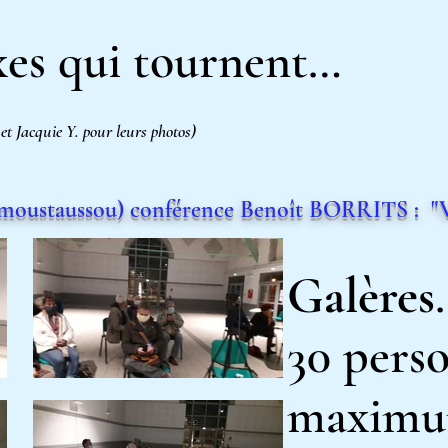
xes​ qui tournent…
 et Jacquie Y. pour leurs photos)
emoustaussou) conférence Benoît BORRITS : "Vi
Galères
30 pers
maximu