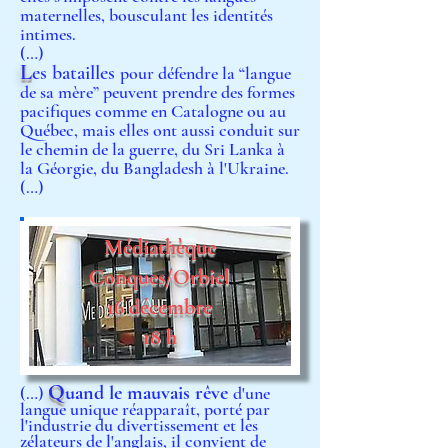
maternelles, bousculant les identités
intimes.
(…)
L
es batailles
pour défendre la “langue
de sa mère” peuvent prendre des formes
pacifiques comme en Catalogne ou au
Québec, mais elles ont aussi conduit sur
le chemin de la guerre, du Sri Lanka à
la Géorgie, du Bangladesh à l'Ukraine.
(…)
Médiathèque
Conques/Orbiel
16 décembre
18 h
Q
uand le mauvais rêve
(…)
d'une
langue unique réapparaît, porté par
l'industrie du divertissement et les
zélateurs de l'anglais, il convient de