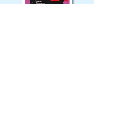
Avec Philippe Descamps
journaliste au Monde diplomatique
©
2025-2026
par les Amis du Monde
diplomatique de l'Aude. Créé avec Wix.com
Les Amis du
Monde diplomatique
de l'Aude
Contact : Contact(at)amisdiplo11.org
04 68 47 69 22