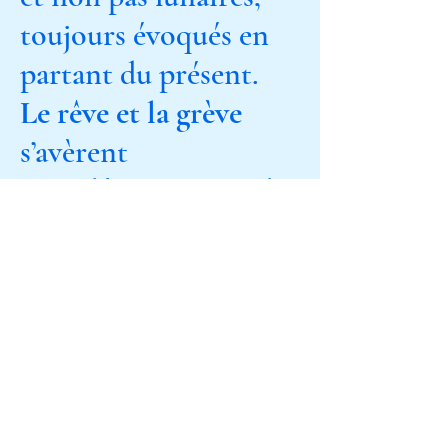
toujours évoqués en
partant du présent.
Le rêve et la grève
s’avèrent
complémentaires ; ils
activent une créativité
politique et critique.
18h
Espace Culturel des Corbières
Ferrals des Corbières