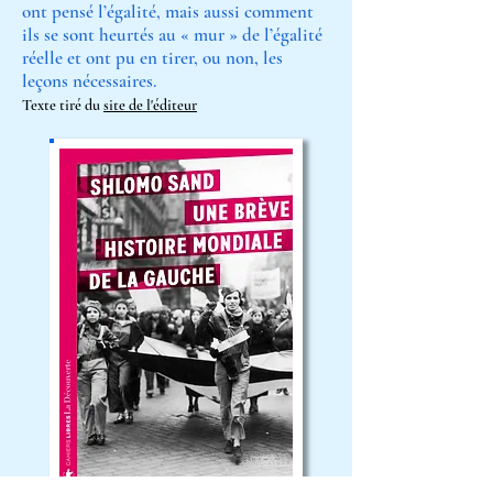
ont pensé l’égalité, mais aussi comment
ils se sont heurtés au « mur » de l’égalité
réelle et ont pu en tirer, ou non, les
leçons nécessaires.
Texte tiré du
site de l'éditeur