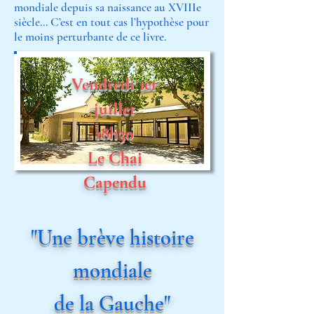
mondiale depuis sa naissance au XVIIIe
siècle… C’est en tout cas l’hypothèse pour
le moins perturbante de ce livre.
Vendredi 1er
juillet
18h30
Le
Chai
Capendu
"Une brève histoire
mondiale
de la Gauche"